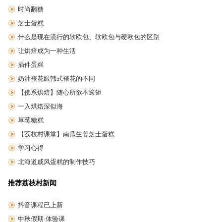
时尚翻糖
芝士蛋糕
什么是现在流行的软欧包、软欧包与硬欧包的区别
让烘焙成为一种生活
插件蛋糕
奶油裱花跟韩式裱花的不同
【佛系烘焙】随心所欲不逾矩
一入烘焙深似海
草莓糖糕
【荔枝村课堂】南瓜生姜芝士蛋糕
学习心得
北海道戚风蛋糕的制作技巧
推荐荔枝村新闻
抖音课程已上新
中秋假期·体验课