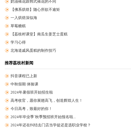
奶油裱花跟韩式裱花的不同
【佛系烘焙】随心所欲不逾矩
一入烘焙深似海
草莓糖糕
【荔枝村课堂】南瓜生姜芝士蛋糕
学习心得
北海道戚风蛋糕的制作技巧
推荐荔枝村新闻
抖音课程已上新
中秋假期·体验课
2024年暑假班开始招生啦
高考收官，愿你展翅高飞，创造辉煌人生！
今日高考，致最好的你！
2024年毕业季`秋季预招班开始报名啦...
2024年还在纠结去门店当学徒还是选职业学校？